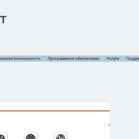
T
онная Безопасность
Программное обеспечение
Услуги
Подде