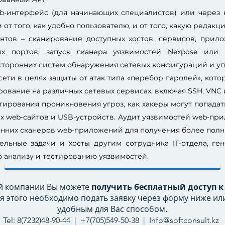
b-интерфейс (для начинающих специалистов) или через 
от того, как удобно пользователю, и от того, какую редакци
нтов – сканирование доступных хостов, сервисов, прил
ых портов; запуск сканера уязвимостей Nexpose или 
з сторонних систем обнаружения сетевых конфигураций и у
ети в целях защиты от атак типа «перебор паролей», кот
рование на различных сетевых сервисах, включая SSH, VNC и
ирования проникновения угроз, как хакеры могут попада
х web-сайтов и USB-устройств. Аудит уязвимостей web-при
онних сканеров web-приложений для получения более полны
ельные задачи и хосты другим сотрудника IT-отдела, ге
о анализу и тестированию уязвимостей.
й компании Вы можете
получить бесплатный доступ 
я этого необходимо подать заявку через форму ниже или
удобным для Вас способом.
Tel: 8(7232)48-90-44 | +7(705)549-50-38 |
Info@softconsult.kz