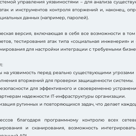
истемой управления уязвимостями – для анализа существ
 атак и инструментов контроля вторжений и, наконец, оп
иальных данных (например, паролей).
рческая версия, включающая в себя все возможности в то
четов, тестирования атак типа «социальная инженерия» и
мирования для настройки интеграции с требуемыми бизне
t:
ы на уязвимость перед реально существующими угрозами 
олнения вторжений для проверки защищенности системы.
зопасности для эффективного и своевременно устранения
артнерам надежности IT-инфраструктуры организации.
зация рутинных и повторяющихся задач, что делает каждо
цессов благодаря программному контролю всех сетев
тирования и сканирования, возможность интегрировать 
ванный API.