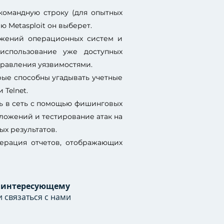
командную строку (для опытных
ю Metasploit он выберет.
ожений операционных систем и
использование уже доступных
правления уязвимостями.
орые способны угадывать учетные
 Telnet.
ть в сеть с помощью фишинговых
ложений и тестирование атак на
х результатов.
нерация отчетов, отображающих
к интересующему
 связаться с нами