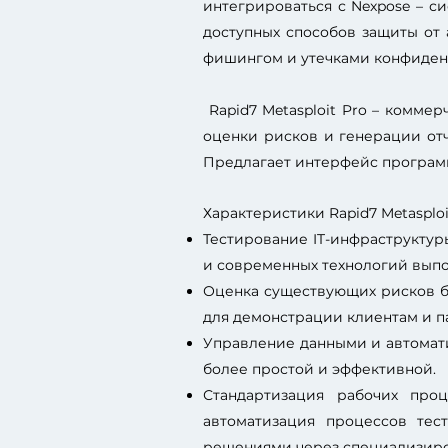
интегрироваться с Nexpose – с
доступных способов защиты от
фишингом и утечками конфиденц
Rapid7 Metasploit Pro – комме
оценки рисков и генерации от
Предлагает интерфейс програм
Характеристики Rapid7 Metasploi
Тестирование IT-инфраструктур
и современных технологий вып
Оценка существующих рисков бе
для демонстрации клиентам и п
Управление данными и автомати
более простой и эффективной.
Стандартизация рабочих про
автоматизация процессов тес
решениями через специализиро