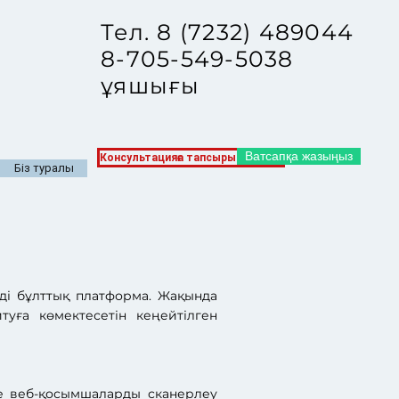
Тел. 8 (7232) 489044
8-705-549-5038
ұяшығы
Ватсапқа жазыңыз
Консультацияға тапсырыс беріңіз
Біз туралы
нді бұлттық платформа. Жақында
уға көмектесетін кеңейтілген
және веб-қосымшаларды сканерлеу