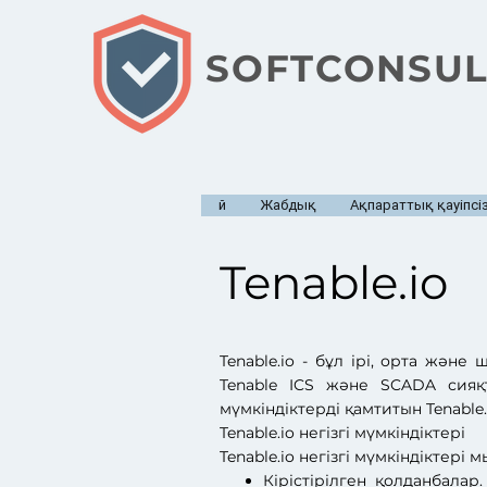
SOFTCONSUL
Үй
Жабдық
Ақпараттық қауіпсіз
Tenable.io
Tenable.io - бұл ірі, орта жән
Tenable ICS және SCADA сияқт
мүмкіндіктерді қамтитын Tenable
Tenable.io негізгі мүмкіндіктері
Tenable.io негізгі мүмкіндіктері
Кірістірілген қолданбалар