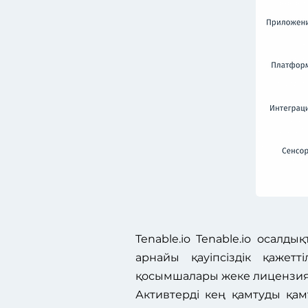
Tenable.io Tenable.io осалд
арнайы қауіпсіздік қажетт
қосымшалары жеке лицензиял
Активтерді кең қамтуды қам