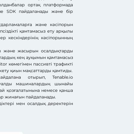
олданбалар ортақ платформада
әне SDK пайдаланады және бір
бағдарламаларға және кәсіпорын
псіздікті қамтамасыз ету арқылы
ер кескіндерінің кәсіпорынның
ды және жасырын осалдықтарды
ықтардың кең ауқымын қамтамасыз
itor көмегімен пассивті трафикті
жету қиын мақсаттарды қамтиды.
айдалана отырып, Tenable.io
туалды машиналардың шынайы
лай қозғалатынына немесе қанша
тар жинағын пайдаланады.
діктері мен осалдық деректерін