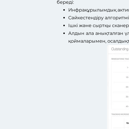
береді:
Инфрақұрылымдық активт
Сәйкестендіру алгоритмі
Ішкі және сыртқы сканер
Алдын ала анықталған үл
қоймаларымен, осалдықт