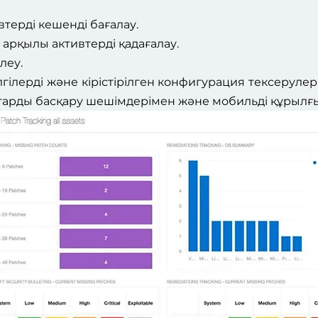
ерді кешенді бағалау.
 арқылы активтерді қадағалау.
леу.
гілерді және кірістірілген конфигурация тексеруле
арды басқару шешімдерімен және мобильді құрылғыла