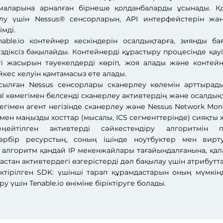
ырмаларына арналған бірнеше қолданбаларды ұсынады. Қ
алу үшін Nessus® сенсорларын, API интерфейстерін ж
мді.
Tenable.io контейнер кескіндерін осалдықтарға, зиянды 
үздіксіз бақылайды. Контейнерді құрастыру процесінде қауі
і жасырын тәуекелдерді көріп, жоя алады және контейн
әйкес келуін қамтамасыз ете алады.
сылған Nessus сенсорлары сканерлеу көлемін арттыра
onal көмегімен белсенді сканерлеу активтердің және осалд
мегімен агент негізінде сканерлеу және Nessus Network Mon
мен маңызды хосттар (мысалы, ICS сегменттерінде) сияқты 
ңейтілген активтерді сәйкестендіру алгоритмін п
әрбір ресурстың, соның ішінде ноутбуктер мен вир
л алгоритм қандай IP мекенжайлары тағайындалғанына, қа
астан активтердегі өзгерістерді дәл бақылау үшін атрибут
іктірілген SDK: үшінші тарап құрамдастарын оның мүмкін
 үшін Tenable.io өніміне біріктіруге болады.