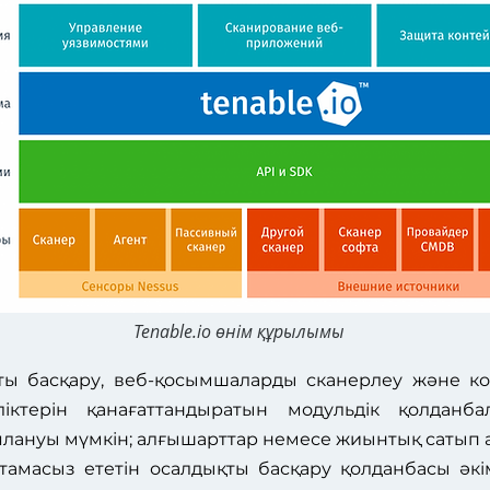
Tenable.io өнім құрылымы
ықты басқару, веб-қосымшаларды сканерлеу және кон
іліктерін қанағаттандыратын модульдік қолданба
ануы мүмкін; алғышарттар немесе жиынтық сатып а
тамасыз ететін осалдықты басқару қолданбасы әкім