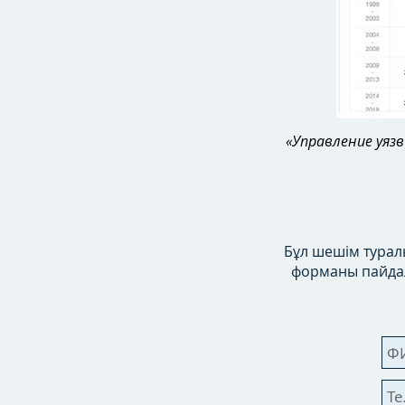
«Управление уяз
Бұл шешім туралы
форманы пайдал