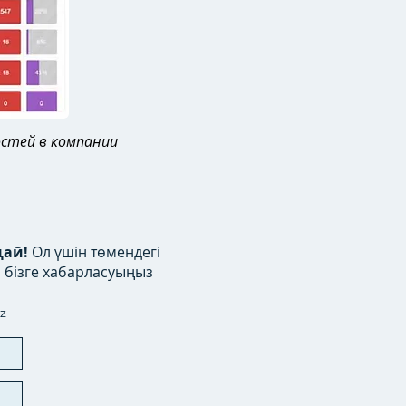
остей в компании
ңай!
Ол үшін төмендегі
 бізге хабарласуыңыз
z