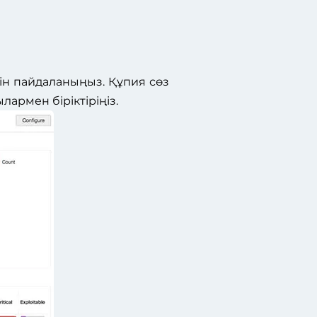
рін пайдаланыңыз. Құпия сөз
рмен біріктіріңіз.