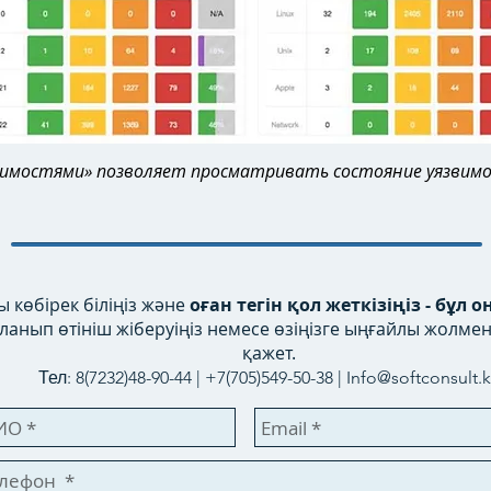
вимостями» позволяет просматривать состояние уязвим
 көбірек біліңіз және
оған тегін қол жеткізіңіз - бұл о
анып өтініш жіберуіңіз немесе өзіңізге ыңғайлы жолмен
қажет.
Тел: 8(7232)48-90-44 | +7(705)549-50-38 |
Info@softconsult.k