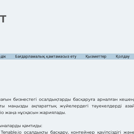
T
дік
Бағдарламалық қамтамасыз ету
Қызметтер
Қолдау
е шағын бизнестегі осалдықтарды басқаруға арналған кеше
ы маңызды ақпараттық жүйелердегі тәуекелдерді азайт
.io жаңа нұсқасын жариялады.
 мыналарды қамтиды:
. Tenable.io осалдықты басқару, контейнер қауіпсіздігі 