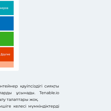
тейнер қауіпсіздігі сияқты
ларды ұсынады. Tenable.io
лу талаптары жоқ.
шіге келесі мүмкіндіктерді