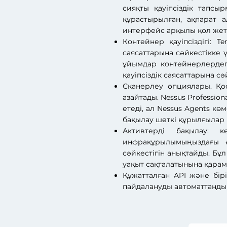
сияқты қауіпсіздік тапс
құрастырылған, ақпарат 
интерфейс арқылы қол жеті
Контейнер қауіпсіздігі: 
саясаттарына сәйкестікке 
ұйымдар контейнерлердег
қауіпсіздік саясаттарына с
Сканерлеу опциялары. Қо
азайтады. Nessus Professi
етеді, ал Nessus Agents кө
бақылау шеткі құрылғылар 
Активтерді бақылау: ке
инфрақұрылымыңыздағы 
сәйкестігін анықтайды. Бұ
уақыт сақталатынына қарам
Құжатталған API және бір
пайдалануды автоматтандыру