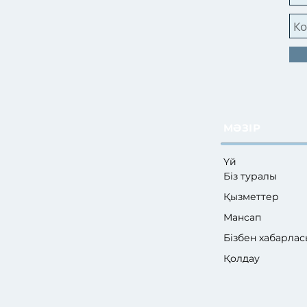
МӘЗІР
Үй
Біз туралы
Қызметтер
Мансап
Бізбен хабарла
Қолдау