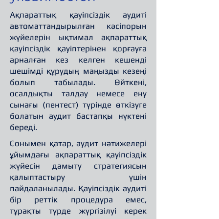
Ақпараттық қауіпсіздік аудиті
автоматтандырылған кәсіпорын
жүйелерін ықтимал ақпараттық
қауіпсіздік қауіптерінен қорғауға
арналған кез келген кешенді
шешімді құрудың маңызды кезеңі
болып табылады. Өйткені,
осалдықты талдау немесе ену
сынағы (пентест) түрінде өткізуге
болатын аудит бастапқы нүктені
береді.
Сонымен қатар, аудит нәтижелері
ұйымдағы ақпараттық қауіпсіздік
жүйесін дамыту стратегиясын
қалыптастыру үшін
пайдаланылады. Қауіпсіздік аудиті
бір реттік процедура емес,
тұрақты түрде жүргізілуі керек