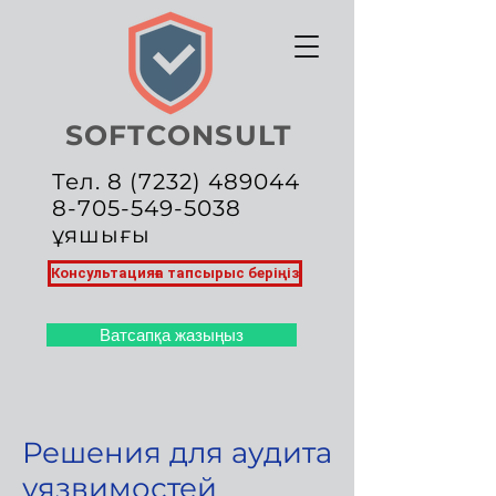
SOFTCONSULT
Тел.
8 (7232) 489044
8-705-549-5038
ұяшығы
Консультацияға тапсырыс беріңіз
Ватсапқа жазыңыз
Решения для аудита
уязвимостей