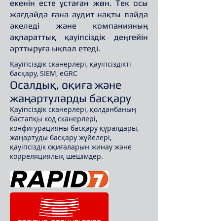
екенін есте ұстаған жөн. Тек осы
жағдайда ғана аудит нақты пайда
әкеледі және компанияның
ақпараттық қауіпсіздік деңгейін
арттыруға ықпал етеді.
Қауіпсіздік сканерлері, қауіпсіздікті
басқару, SIEM, eGRC
Осалдық, оқиға және
жаңартуларды басқару
Қауіпсіздік сканерлері, қолданбаның
бастапқы код сканерлері,
конфигурацияны басқару құралдары,
жаңартуды басқару жүйелері,
қауіпсіздік оқиғаларын жинау және
корреляциялық шешімдер.