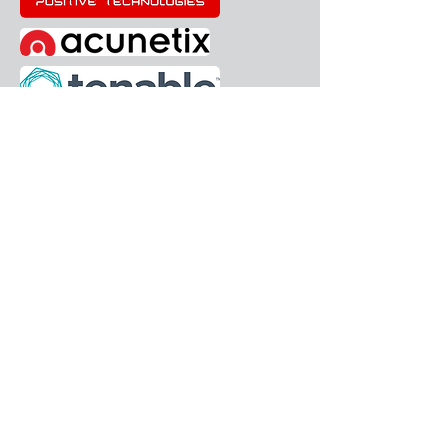
МӘЗІР
Үй
Біз туралы
Қызметтер
Мансап
Бізбен хабарласыңы
Қолдау
БАЙЛАНЫСТАР