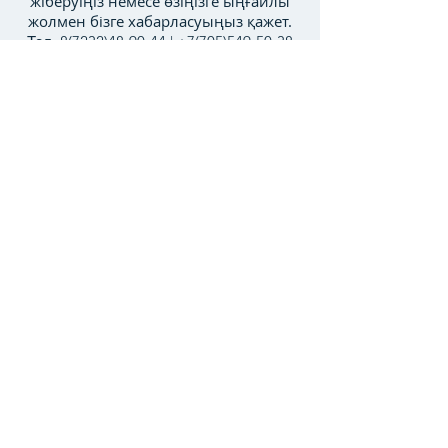
жіберуіңіз немесе өзіңізге ыңғайлы
жолмен бізге хабарласуыңыз қажет.
Тел:
8(7232)48-90-44
|
+7(705)549-50-38
|
Info@softconsult.kz
Отправить заявку
МӘЗІР