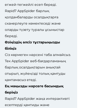
егжей-тегжейлі есеп береді.
Rapid7 AppSpider барлық
қолданбаларды осалдықтарға
сканерлеуге көмектеседі және
оларды түзету туралы ұсыныстар
береді.
Өзіңіздің әлсіз тұстарыңызды
біліңіз
Сіз көрмеген нәрсені таба алмайсыз.
Тек AppSpider веб-бағдарламаның
барлық осалдықтарын анықтай
отырып, жүйеңізді толық қамтуды
қамтамасыз етеді.
Ең маңызды нәрсеге басымдық
беріңіз
Rapid7 AppSpider жаңа интерактивті
есептерді қамтиды және