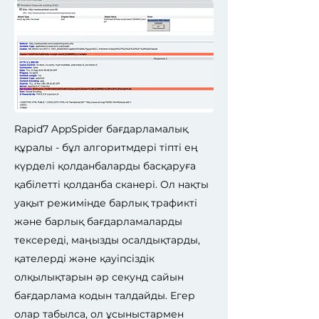
Rapid7 AppSpider бағдарламалық
құралы - бұл алгоритмдері тіпті ең
күрделі қолданбаларды басқаруға
қабілетті қолданба сканері. Ол нақты
уақыт режимінде барлық трафикті
және барлық бағдарламаларды
тексереді, маңызды осалдықтарды,
қателерді және қауіпсіздік
олқылықтарын әр секунд сайын
бағдарлама кодын талдайды. Егер
олар табылса, ол ұсыныстармен