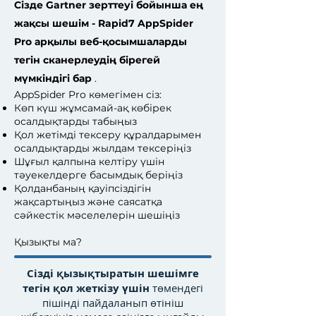
Сізде Gartner зерттеуі бойынша ең
жақсы шешім - Rapid7 AppSpider
Pro арқылы веб-қосымшаларды
тегін сканерлеудің бірегей
мүмкіндігі бар
.
AppSpider Pro көмегімен сіз:
Көп күш жұмсамай-ақ көбірек
осалдықтарды табыңыз
Қол жетімді тексеру құралдарымен
осалдықтарды жылдам тексеріңіз
Шұғыл қалпына келтіру үшін
тәуекелдерге басымдық беріңіз
Қолданбаның қауіпсіздігін
жақсартыңыз және саясатқа
сәйкестік мәселелерін шешіңіз
Қызықты ма?
Сізді қызықтыратын шешімге
тегін қол жеткізу үшін
төмендегі
пішінді пайдаланып өтініш