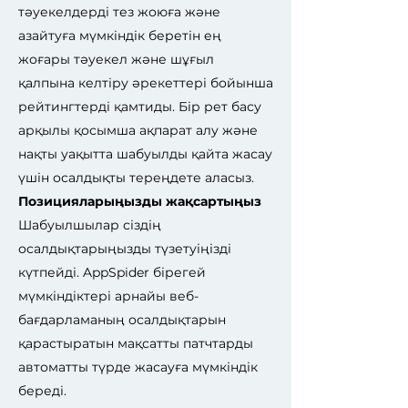
тәуекелдерді тез жоюға және
азайтуға мүмкіндік беретін ең
жоғары тәуекел және шұғыл
қалпына келтіру әрекеттері бойынша
рейтингтерді қамтиды. Бір рет басу
арқылы қосымша ақпарат алу және
нақты уақытта шабуылды қайта жасау
үшін осалдықты тереңдете аласыз.
Позицияларыңызды жақсартыңыз
Шабуылшылар сіздің
осалдықтарыңызды түзетуіңізді
күтпейді. AppSpider бірегей
мүмкіндіктері арнайы веб-
бағдарламаның осалдықтарын
қарастыратын мақсатты патчтарды
автоматты түрде жасауға мүмкіндік
береді.