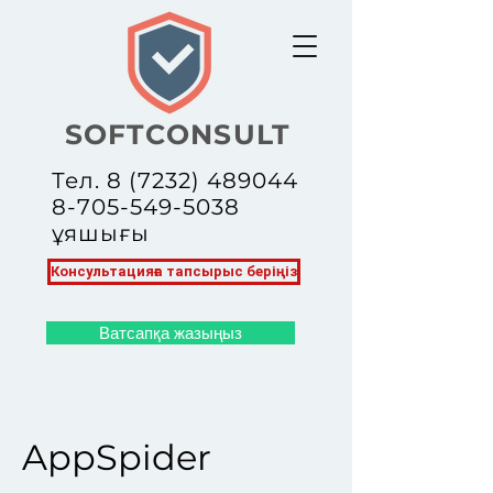
SOFTCONSULT
Тел.
8 (7232) 489044
8-705-549-5038
ұяшығы
Консультацияға тапсырыс беріңіз
Ватсапқа жазыңыз
AppSpider